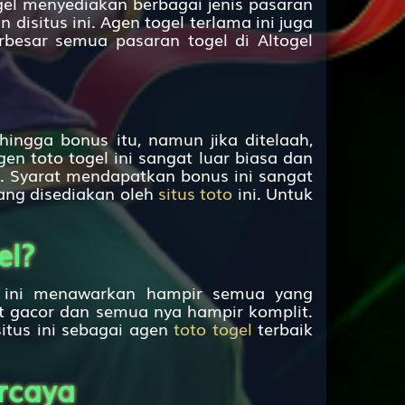
togel menyediakan berbagai jenis pasaran
disitus ini. Agen togel terlama ini juga
gaspati
2D
84 (86-23-39-
besar semua pasaran togel di Altogel
73)
- Sarpakenaka
2D
85 (75-25-42-
52)
- Yamadipati
2D
86 (84-33-37-
 hingga bonus itu, namun jika ditelaah,
83)
en toto togel ini sangat luar biasa dan
a. Syarat mendapatkan bonus ini sangat
iswara
2D
87 (88-09-33-
ang disediakan oleh
situs toto
ini. Untuk
59)
Witaksini
2D
91 (99-06-66-
el?
56)
 - Sarung - Siti
2D
92 (95-47-62-
us ini menawarkan hampir semua yang
97)
lot gacor dan semua nya hampir komplit.
itus ini sebagai agen
toto togel
terbaik
 Irawan
2D
95 (92-01-65-
51)
rcaya
Citrayuda
2D
96 (98-14-63-
64)