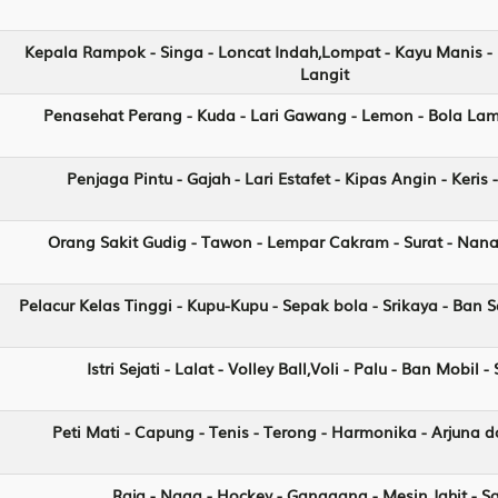
Kepala Rampok - Singa - Loncat Indah,Lompat - Kayu Manis - 
Langit
Penasehat Perang - Kuda - Lari Gawang - Lemon - Bola La
Penjaga Pintu - Gajah - Lari Estafet - Kipas Angin - Keris
Orang Sakit Gudig - Tawon - Lempar Cakram - Surat - Nan
Pelacur Kelas Tinggi - Kupu-Kupu - Sepak bola - Srikaya - Ban
Istri Sejati - Lalat - Volley Ball,Voli - Palu - Ban Mobil -
Peti Mati - Capung - Tenis - Terong - Harmonika - Arjuna
Raja - Naga - Hockey - Ganggang - Mesin Jahit - S