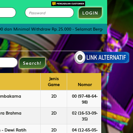
LOGIN
Rp.25.000 - Selamat Bergabung dan Salam Jackpot.
Jenis
Jenis
Game
Game
Nomor
Nomor
Kumbakarna
2D
00 (97-48-64-
98)
tara Brahma
2D
02 (16-53-09-
35)
 - Dewi Ratih
2D
04 (12-65-05-