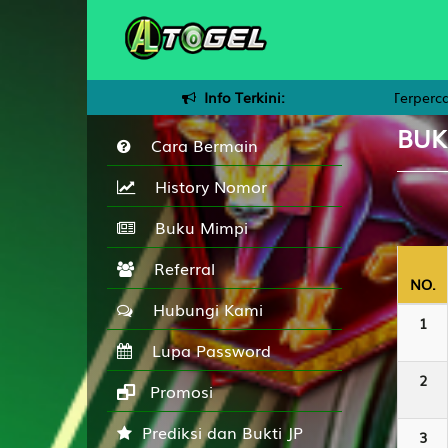
L - Bandar Togel Online Resmi Terpercaya Dengan Pasaran Togel
Info Terkini:
BUK
Cara Bermain
History Nomor
Buku Mimpi
Referral
NO.
NO.
Hubungi Kami
1
Lupa Password
2
Promosi
Prediksi dan Bukti JP
3