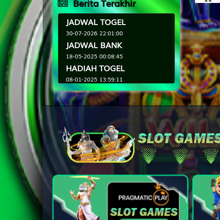
Berita Terakhir
JADWAL TOGEL
12
30-07-2026 22:01:00
JADWAL BANK
13
18-05-2025 00:08:45
HADIAH TOGEL
08-01-2025 13:59:11
14
15
16
17
18